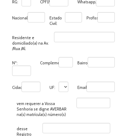
RG:
CPF(MF):
Whatsapp/Telefone:
Nacionalidade:
Estado
Profissão:
Civil:
Residente e
domiciliado(a) na Av.
/Rua /Al.
Nº:
Complemento:
Bairro:
Cidade:
UF:
Email:
vem requerer a Vossa
Senhoria se digne AVERBAR
na(s) matrícula(s) número(s)
desse
Registro